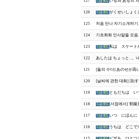
127
いる와 ある의 
126
がくせいしょく
125
처음 만나 자기소개하기.
124
기초회화 인사말들 모음. 
123
私は スケート
122
あしたは ちょっと...。
121
[둘의 수다] あのせが高
120
[날씨에 관한 대화] 涼
119
ともだちは いつ
118
[서점에서] '
117
いつ にほんに 
116
うちは どこで
115
ピザを ひとつ