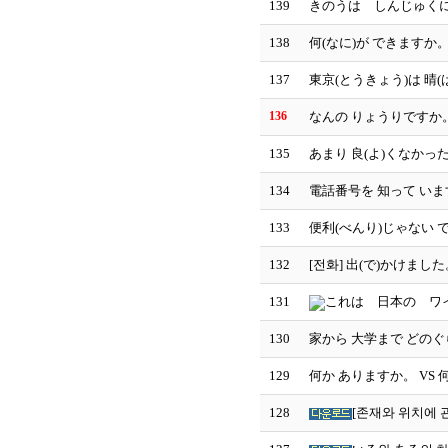
139
きのうは しんじゅくに
138
何(なに)が できますか。
137
東京(とうきょう)は 晴
136
なんの りょうりですか。
135
あまり 良(よ)くなかっ
134
電話番号を 知って いま
133
便利(べんり)じゃない で
132
[전화] 出(で)かけまし
131
これは 日本の ワイ
130
家から 大学まで どのぐ
129
何か ありますか。 VS
128
[존재와 위치에 