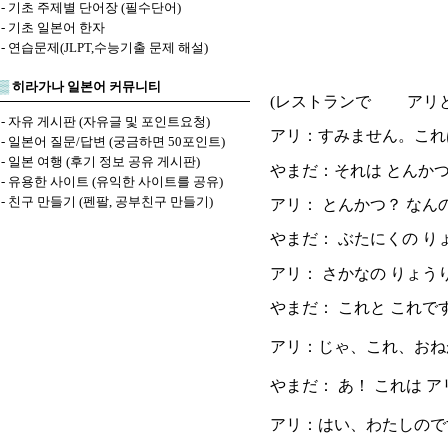
-
기초 주제별 단어장 (필수단어)
-
기초 일본어 한자
-
연습문제(JLPT,수능기출 문제 해설)
▒
히라가나 일본어 커뮤니티
(レストランで アリ
-
자유 게시판 (자유글 및 포인트요청)
アリ：すみません。これ
-
일본어 질문/답변 (궁금하면 50포인트)
-
일본 여행 (후기 정보 공유 게시판)
やまだ：それは とんか
-
유용한 사이트 (유익한 사이트를 공유)
-
친구 만들기 (펜팔, 공부친구 만들기)
アリ： とんかつ？ なん
やまだ： ぶたにくの り
アリ： さかなの りょう
やまだ： これと これ
アリ：じゃ、これ、おね
やまだ： あ！ これは 
アリ：はい、わたしので