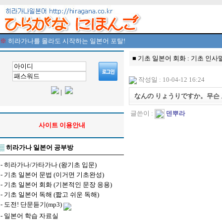
※
히라가나를 몰라도 시작하는 일본어 포탈!
■ 기초 일본어 회화 : 기초 인사
작성일 : 10-04-12 16:24
|
なんの りょうりですか。무슨 
글쓴이 :
덴뿌라
사이트 이용안내
▒
히라가나 일본어 공부방
-
히라가나/가타가나 (왕기초 입문)
-
기초 일본어 문법 (이거면 기초완성)
-
기초 일본어 회화 (기본적인 문장 응용)
-
기초 일본어 독해 (짧고 쉬운 독해)
-
도전! 단문듣기(mp3)
-
일본어 학습 자료실