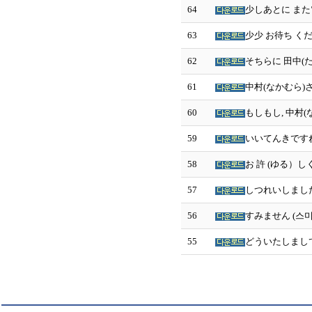
64
少しあとに また
63
少少 お待ち くだ
62
そちらに 田中(
61
中村(なかむら)
60
もしもし, 中村(
59
いいてんきですね
58
お 許 (ゆる）し
57
しつれいしました
56
すみません (스미
55
どういたしまして