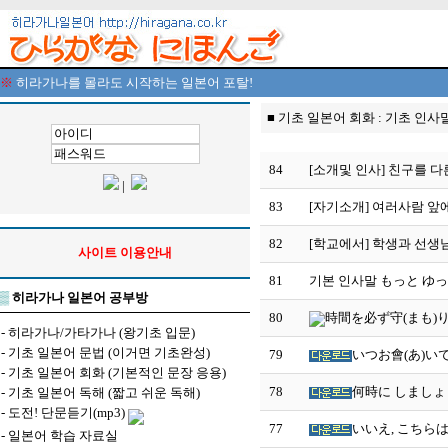
※
히라가나를 몰라도 시작하는 일본어 포탈!
■ 기초 일본어 회화 : 기초 인사
84
[소개및 인사] 친구를 
|
83
[자기소개] 여러사람 앞
82
[학교에서] 학생과 선생님
사이트 이용안내
81
기본 인사말 もっと ゆっ
▒
히라가나 일본어 공부방
80
時間を必ず守(まも)り
-
히라가나/가타가나 (왕기초 입문)
-
기초 일본어 문법 (이거면 기초완성)
79
いつお會(あ)いで
-
기초 일본어 회화 (기본적인 문장 응용)
78
何時に しましょう
-
기초 일본어 독해 (짧고 쉬운 독해)
-
도전! 단문듣기(mp3)
77
いいえ, こちらは 
-
일본어 학습 자료실