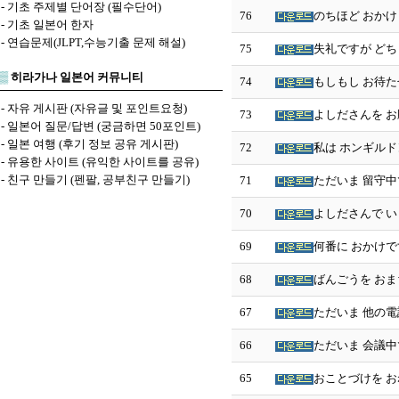
-
기초 주제별 단어장 (필수단어)
76
のちほど おかけ
-
기초 일본어 한자
-
연습문제(JLPT,수능기출 문제 해설)
75
失礼ですが どち
▒
히라가나 일본어 커뮤니티
74
もしもし お待た
-
자유 게시판 (자유글 및 포인트요청)
73
よしださんを お
-
일본어 질문/답변 (궁금하면 50포인트)
-
일본 여행 (후기 정보 공유 게시판)
72
私は ホンギルド
-
유용한 사이트 (유익한 사이트를 공유)
-
친구 만들기 (펜팔, 공부친구 만들기)
71
ただいま 留守中
70
よしださんで い
69
何番に おかけで
68
ばんごうを おま
67
ただいま 他の電
66
ただいま 会議中
65
おことづけを お