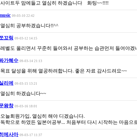
사이트두 맘에들고 열심히 하겠습니다 화팅~~!!!!
music
09-03-10 22:42
열심히 공부하겠습니다!!^^
쪼꼬링
09-03-12 14:15
레벨도 올리면서 꾸준히 들어와서 공부하는 습관먼저 들여야겠네
짜가혜수
09-03-14 21:13
목표 달성을 위해 열공하려합니다. 좋은 자료 감사드려요~~
실리에
09-03-15 13:21
열심히 하겠습니다~~
문왕창
09-03-16 18:01
오늘회원가입, 열심히 해야 디겠습니다.
독학으로 하였든 일본어공부... 처음부터 다시 시작하는 마음으로 열
히메사마
09-03-17 11:37