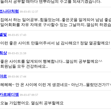
들러서 공부할 때마다 덴뿌라님의 수고를 되새기겠습니다.
조나단처럼
09-03-05 12:37
집에서 하는 일어공부..힘들었는데..좋은곳을 알게되어 넘넘 좋습
일어회화를 자유 자재로 구사할수 있는 그날까지..열심히 하겠습
별빛
09-03-05 17:43
이런 좋은 사이트 만들어주셔서 넘 감사해요!! 정말 열공할께요!
최상
09-03-05 21:59
좋은 사이트를 알게되어 행복합니다...열심히 공부할께요^^
회원님들 모두 건강하세요..
야르
09-03-06 17:44
헤헤헤~ 안 온 사이에 이런 게 생겼네요~ 아닌가...몰랐던건가??
카르페디엠
09-03-07 09:57
오늘 가입했어요. 열심히 공부할께요