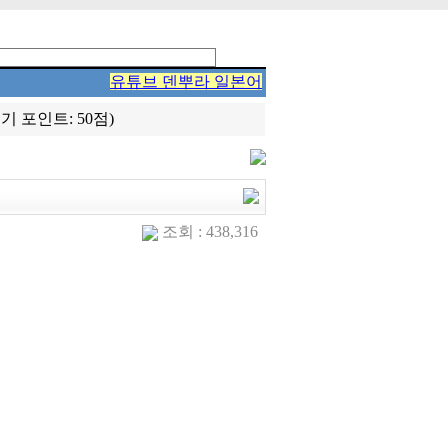
유튜브 덴뿌라 일본어
 포인트: 50점)
조회 : 438,316