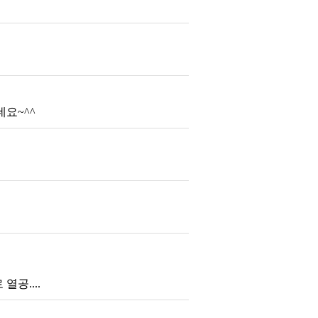
요~^^
공....