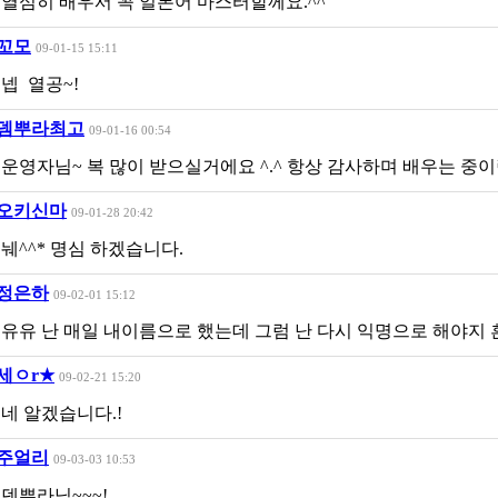
열심히 배우서 꼭 일본어 마스터할께요.^^
꼬모
09-01-15 15:11
넵 열공~!
뎀뿌라최고
09-01-16 00:54
운영자님~ 복 많이 받으실거에요 ^.^ 항상 감사하며 배우는 중
오키신마
09-01-28 20:42
눼^^* 명심 하겠습니다.
정은하
09-02-01 15:12
유유 난 매일 내이름으로 했는데 그럼 난 다시 익명으로 해야지
세ㅇr★
09-02-21 15:20
네 알겠습니다.!
주얼리
09-03-03 10:53
덴뿌라님~~~!