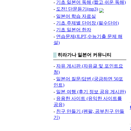
-
기초 일본어 독해 (짧고 쉬운 독해)
-
도전! 단문듣기(mp3)
-
일본어 학습 자료실
-
기초 주제별 단어장 (필수단어)
-
기초 일본어 한자
-
연습문제(JLPT,수능기출 문제 해
설)
▒
히라가나 일본어 커뮤니티
-
자유 게시판 (자유글 및 포인트요
청)
-
일본어 질문/답변 (궁금하면 50포
인트)
-
일본 여행 (후기 정보 공유 게시판)
-
유용한 사이트 (유익한 사이트를
공유)
-
친구 만들기 (펜팔, 공부친구 만들
기)