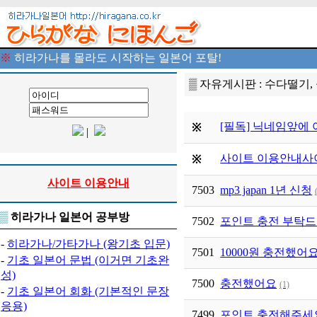
※
히라가나를 몰라도 시작하는 일본어 포탈!
▒ 자유게시판 : 수다떨기,
[필독] 닉네임앞에
※
|
사이트 이용안내
사
※
사이트 이용안내
7503
mp3 japan 1년 신청
▒
히라가나 일본어 공부방
7502
포인트 충전 부탁드
-
히라가나/가타가나 (왕기초 입문)
7501
10000원 충전했어
-
기초 일본어 문법 (이거면 기초완
성)
7500
충전했어요
(1)
-
기초 일본어 회화 (기본적인 문장
응용)
7499
포인트 충전해주세