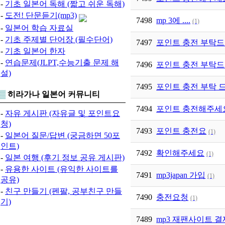
-
기초 일본어 독해 (짧고 쉬운 독해)
-
도전! 단문듣기(mp3)
7498
mp 3에 ....
(1)
-
일본어 학습 자료실
-
기초 주제별 단어장 (필수단어)
7497
포인트 충전 부탁드
-
기초 일본어 한자
-
연습문제(JLPT,수능기출 문제 해
7496
포인트 충전 부탁
설)
7495
포인트 충전 부탁 
▒
히라가나 일본어 커뮤니티
7494
포인트 충전해주세
-
자유 게시판 (자유글 및 포인트요
청)
7493
포인트 충전요
(1)
-
일본어 질문/답변 (궁금하면 50포
인트)
7492
확인해주세요
(1)
-
일본 여행 (후기 정보 공유 게시판)
-
유용한 사이트 (유익한 사이트를
7491
mp3japan 가입
(1)
공유)
-
친구 만들기 (펜팔, 공부친구 만들
7490
충전요청
(1)
기)
7489
mp3 재팬사이트 결제