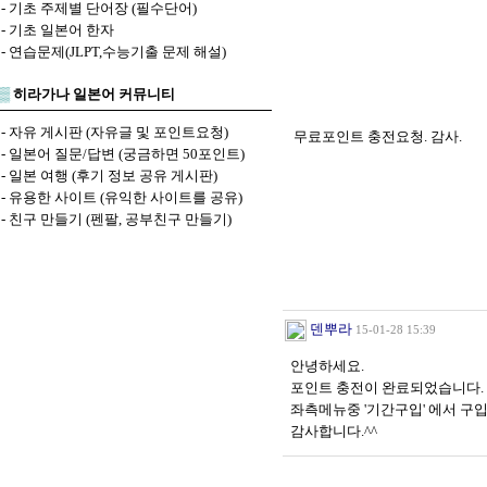
-
기초 주제별 단어장 (필수단어)
-
기초 일본어 한자
-
연습문제(JLPT,수능기출 문제 해설)
▒
히라가나 일본어 커뮤니티
-
자유 게시판 (자유글 및 포인트요청)
무료포인트 충전요청. 감사.
-
일본어 질문/답변 (궁금하면 50포인트)
-
일본 여행 (후기 정보 공유 게시판)
-
유용한 사이트 (유익한 사이트를 공유)
-
친구 만들기 (펜팔, 공부친구 만들기)
덴뿌라
15-01-28 15:39
안녕하세요.
포인트 충전이 완료되었습니다.
좌측메뉴중 '기간구입' 에서 구
감사합니다.^^