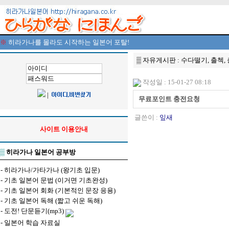
※
히라가나를 몰라도 시작하는 일본어 포탈!
▒ 자유게시판 : 수다떨기, 출첵,
작성일 : 15-01-27 08:18
|
무료포인트 충전요청
글쓴이 :
잎새
사이트 이용안내
▒
히라가나 일본어 공부방
-
히라가나/가타가나 (왕기초 입문)
-
기초 일본어 문법 (이거면 기초완성)
-
기초 일본어 회화 (기본적인 문장 응용)
-
기초 일본어 독해 (짧고 쉬운 독해)
-
도전! 단문듣기(mp3)
-
일본어 학습 자료실